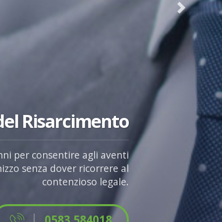
 del Risarcimento
ni per consentire agli aventi
izzo senza dover ricorrere al
contenzioso legale.
0583 584018